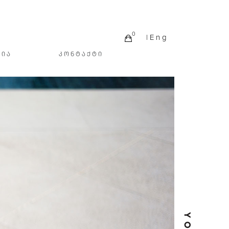
0
| E n g
ᲖᲘᲐ
ᲙᲝᲜᲢᲐᲥᲢᲘ