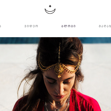
Ა
ᲕᲘᲓᲔᲝ
ᲑᲚᲝᲒᲘ
ᲛᲐᲦᲐ