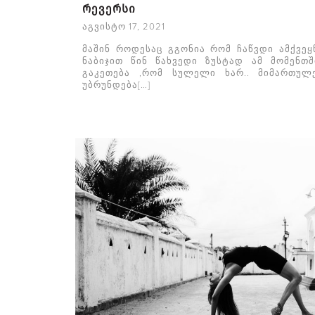
რევერსი
აგვისტო 17, 2021
მაშინ როდესაც გგონია რომ ჩაწვდი ამქვე
ნაბიჯით წინ წახვედი ზუსტად ამ მომენთ
გაკეთება ,რომ სულელი ხარ.. მიმართულ
უბრუნდება[…]