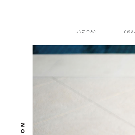
ᲡᲐᲚᲝᲛᲔ
ᲘᲝᲒ