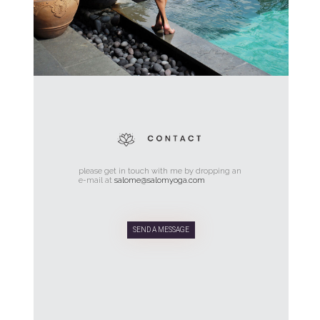
please get in touch with me by dropping an
e-mail at
salome@salomyoga.com
SEND A MESSAGE