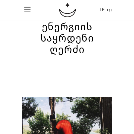
| E n g
ᲔᲜᲔᲠᲒᲘᲘᲡ
ᲡᲐᲧᲠᲓᲔᲜᲘ
ᲦᲔᲠᲫᲘ